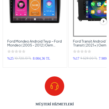
Ford Mondeo Android Teyp – Ford
Ford Transit Android T
Mondeo ( 2005 - 2012 ) Oem
Transit ( 2021+ ) Oem 
Android Multimedya – Ford
Multimedya – Ford Tra
Mondeo Android Double Teyp
Double Teyp
10.720,13 TL
9.529,00 TL
%25
8.004,36 TL
%17
7.909,
MÜŞTERİ HİZMETLERİ