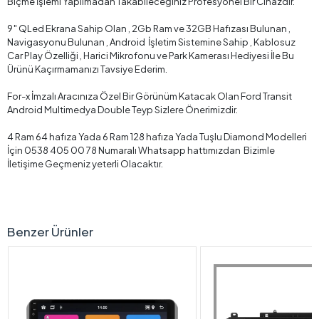
Biçme İşlemi Yapılmadan Takabileceğiniz Profesyonel Bir Cihazdır.
9″ QLed Ekrana Sahip Olan , 2Gb Ram ve 32GB Hafızası Bulunan ,
Navigasyonu Bulunan , Android İşletim Sistemine Sahip , Kablosuz
Car Play Özelliği , Harici Mikrofonu ve Park Kamerası Hediyesi İle Bu
Ürünü Kaçırmamanızı Tavsiye Ederim.
For-x İmzalı Aracınıza Özel Bir Görünüm Katacak Olan Ford Transit
Android Multimedya Double Teyp Sizlere Önerimizdir.
4 Ram 64 hafıza Yada 6 Ram 128 hafıza Yada Tuşlu Diamond Modelleri
İçin 0538 405 00 78 Numaralı Whatsapp hattımızdan Bizimle
İletişime Geçmeniz yeterli Olacaktır.
Benzer Ürünler