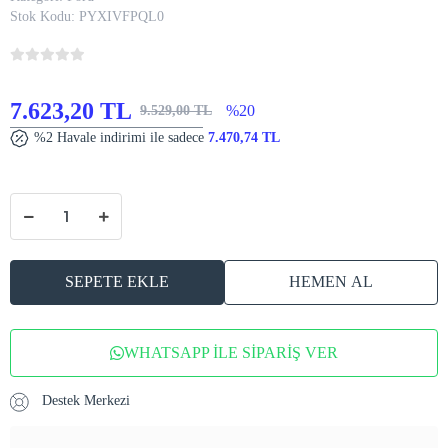
Stok Kodu:
PYXIVFPQL0
7.623,20 TL
%20
9.529,00 TL
%2 Havale indirimi ile sadece
7.470,74 TL
SEPETE EKLE
HEMEN AL
WHATSAPP İLE SİPARİŞ VER
Destek Merkezi