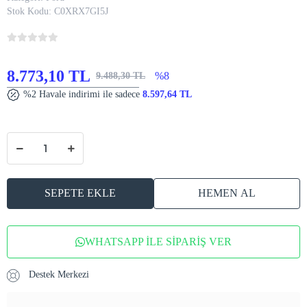
Stok Kodu:
C0XRX7GI5J
8.773,10 TL
%8
9.488,30 TL
%2 Havale indirimi ile sadece
8.597,64 TL
SEPETE EKLE
HEMEN AL
WHATSAPP İLE SİPARİŞ VER
Destek Merkezi