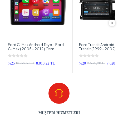
Ford C-Max Android Teyp – Ford
Ford Transit Android T
C-Max ( 2005 - 2012 ) Oem
Transit ( 1999 - 2002)
Android Multimedya – Ford C-Max
Android Multimedya – 
Android Double Teyp
Android Double Teyp
10.727,98 TL
9.535,98 TL
%25
8.010,22 TL
%20
7.628,
MÜŞTERİ HİZMETLERİ