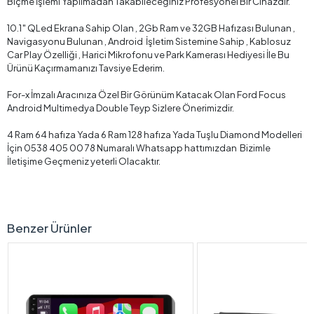
Biçme İşlemi Yapılmadan Takabileceğiniz Profesyonel Bir Cihazdır.
10.1″ QLed Ekrana Sahip Olan , 2Gb Ram ve 32GB Hafızası Bulunan ,
Navigasyonu Bulunan , Android İşletim Sistemine Sahip , Kablosuz
Car Play Özelliği , Harici Mikrofonu ve Park Kamerası Hediyesi İle Bu
Ürünü Kaçırmamanızı Tavsiye Ederim.
For-x İmzalı Aracınıza Özel Bir Görünüm Katacak Olan Ford Focus
Android Multimedya Double Teyp Sizlere Önerimizdir.
4 Ram 64 hafıza Yada 6 Ram 128 hafıza Yada Tuşlu Diamond Modelleri
İçin 0538 405 00 78 Numaralı Whatsapp hattımızdan Bizimle
İletişime Geçmeniz yeterli Olacaktır.
Benzer Ürünler