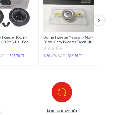
 Tweeter 10cm -
Dome Tweeter Mebranı - Mbt-
Dome
00 RMS Tiz - For-
01tw 10cm Tweeter Tamir Kiti
10cm
0cm Dome Tweeter
- 1 Adet
10c
0 TL
476,80 TL
1.525,76 TL
%30
333,76 TL
%42
E
İADE KOLAYLIĞI