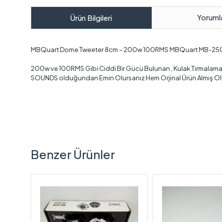
Yoruml
Ürün Bilgileri
MBQuart Dome Tweeter 8cm – 200w 100RMS MBQuart MB-250
200w ve 100RMS Gibi Ciddi Bir Gücü Bulunan , Kulak Tırmalamaya
SOUNDS olduğundan Emin Olursanız Hem Orjinal Ürün Almış Olur
Benzer Ürünler