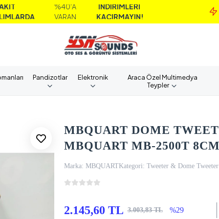
%40'A
İNDİRİMLERİ
MA
A
VARAN
KAÇIRMAYIN!
A
pmanları
Pandizotlar
Elektronik
Araca Özel Multimedya
Teypler
MBQUART DOME TWEETE
MBQUART MB-2500T 8CM
Marka:
MBQUART
Kategori:
Tweeter & Dome Tweeter
2.145,60 TL
%29
3.003,83 TL