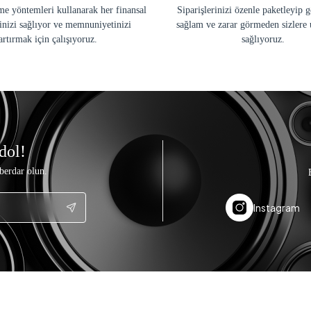
e yöntemleri kullanarak her finansal
Siparişlerinizi özenle paketleyip 
inizi sağlıyor ve memnuniyetinizi
sağlam ve zarar görmeden sizlere 
artırmak için çalışıyoruz.
sağlıyoruz.
dol!
berdar olun.
Instagram