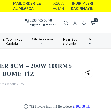
İL ORDER İLE
%20'A
İNDİRİMLERİ
LIMLARDA
VARAN
KAÇIRMAYIN!
0
0538 405 00 78
Müşteri Hizmetleri
Oto Aksesuar
3d
El Yapımı Rca
Hazır Ses
Kabloları
Sistemleri
R 8CM – 200W 100RMS
 DOME TİZ
Stok Kodu:
2935
%2 Havale indirimi ile sadece
2.102,68 TL