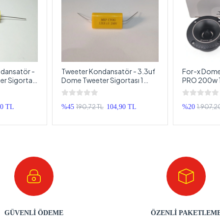
dansatör -
Tweeter Kondansatör - 3.3uf
For-x Dome
r Sigortası
Dome Tweeter Sigortası 1
PRO 200w 1
Adet - Bütün Markalarla
x TX-49F 1
Uyumlu
190,72 TL
1.907,2
20 TL
%45
104,90 TL
%20
GÜVENLİ ÖDEME
ÖZENLİ PAKETLEM