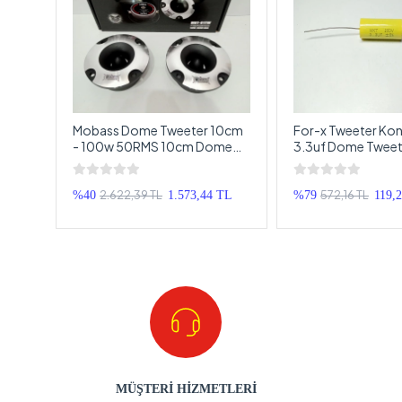
Mobass Dome Tweeter 10cm
For-x Tweeter Kon
- 100w 50RMS 10cm Dome
3.3uf Dome Tweete
 Adet
Tweeter
1 Adet
2.622,39 TL
572,16 TL
%40
1.573,44 TL
%79
119,
MÜŞTERİ HİZMETLERİ