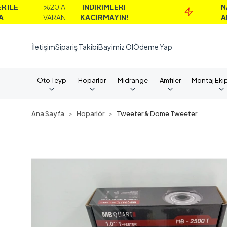
%20'A
İNDİRİMLERİ
NAKİT
VARAN
KAÇIRMAYIN!
ALIMLARD
İletişim
Sipariş Takibi
Bayimiz Ol
Ödeme Yap
Oto Teyp
Hoparlör
Midrange
Amfiler
Montaj Eki
Ana Sayfa
Hoparlör
Tweeter & Dome Tweeter