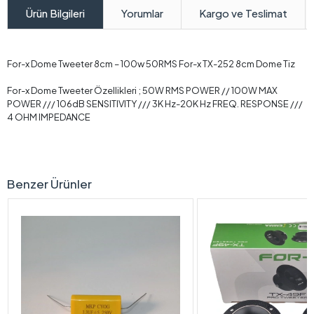
Yorumlar
Kargo ve Teslimat
Ürün Bilgileri
For-x Dome Tweeter 8cm – 100w 50RMS For-x TX-252 8cm Dome Tiz
For-x Dome Tweeter Özellikleri ; 50W RMS POWER // 100W MAX
POWER /// 106dB SENSITIVITY /// 3K Hz-20K Hz FREQ. RESPONSE ///
4 OHM IMPEDANCE
Benzer Ürünler