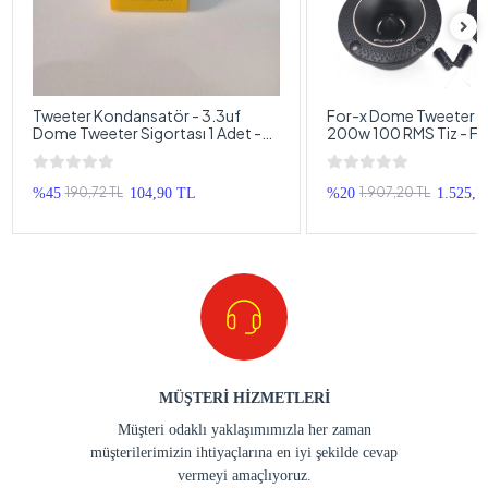
Tweeter Kondansatör - 3.3uf
For-x Dome Tweeter 
Dome Tweeter Sigortası 1 Adet -
200w 100 RMS Tiz - F
Bütün Markalarla Uyumlu
10cm Dome Tweeter
190,72 TL
1.907,20 TL
%45
104,90 TL
%20
1.525,7
MÜŞTERİ HİZMETLERİ
Müşteri odaklı yaklaşımımızla her zaman
müşterilerimizin ihtiyaçlarına en iyi şekilde cevap
vermeyi amaçlıyoruz.