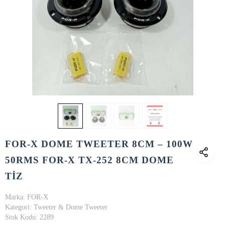
FOR-X DOME TWEETER 8CM – 100W
50RMS FOR-X TX-252 8CM DOME
TİZ
Marka:
FOR-X
Kategori:
Tweeter & Dome Tweeter
Stok Kodu:
2289