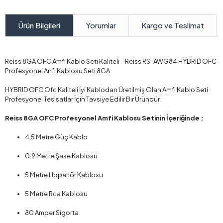
Yorumlar
Kargo ve Teslimat
Ürün Bilgileri
Reiss 8GA OFC Amfi Kablo Seti Kaliteli – Reiss RS-AWG84 HYBRID OFC
Profesyonel Anfi Kablosu Seti 8GA
HYBRID OFC Ofc Kaliteli İyi Kablodan Üretilmiş Olan Amfi Kablo Seti
Profesyonel Tesisatlar İçin Tavsiye Edilir Bir Üründür.
Reiss 8GA OFC Profesyonel Amfi Kablosu Setinin İçeriğinde ;
4,5 Metre Güç Kablo
0.9 Metre Şase Kablosu
5 Metre Hoparlör Kablosu
5 Metre Rca Kablosu
80 Amper Sigorta