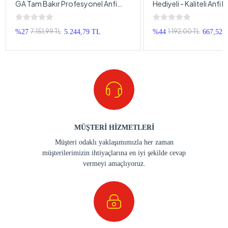
GA Tam Bakır Profesyonel Anfi
Hediyeli - Kaliteli Anfi
Kablosu Seti 2 AWG
Takımı - Tam Set
7.151,99 TL
1.192,00 TL
%27
5.244,79 TL
%44
667,52 
MÜŞTERİ HİZMETLERİ
Müşteri odaklı yaklaşımımızla her zaman
müşterilerimizin ihtiyaçlarına en iyi şekilde cevap
vermeyi amaçlıyoruz.