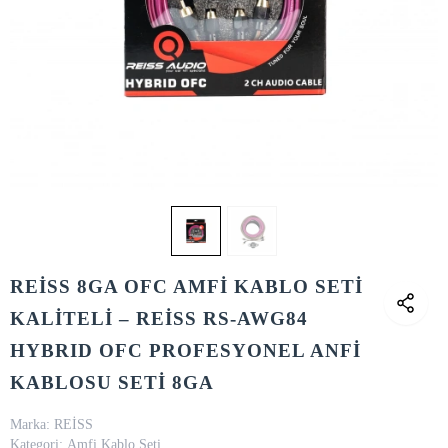
REİSS 8GA OFC AMFİ KABLO SETİ
KALİTELİ – REİSS RS-AWG84
HYBRID OFC PROFESYONEL ANFİ
KABLOSU SETİ 8GA
Marka:
REİSS
Kategori:
Amfi Kablo Seti