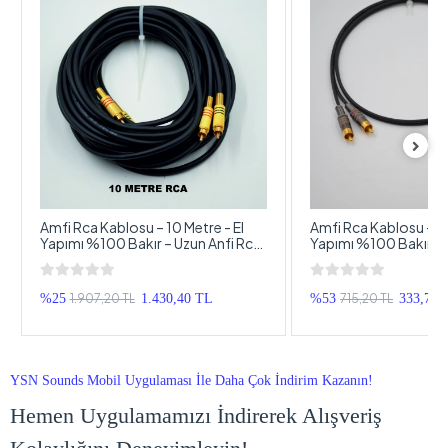
Metre - El
Amfi Rca Kablosu – 1 Metre - El
Amfi Rca
zun Anfi Rca
Yapımı %100 Bakır – Anfi Rca Ses
Yapımı 
Kablosu - 1 Metre
Kablosu
715,20 TL
715
40 TL
%53
333,76 TL
%47
YSN Sounds Mobil Uygulaması İle Daha Çok İndirim Kazanın!
Hemen Uygulamamızı İndirerek Alışveriş