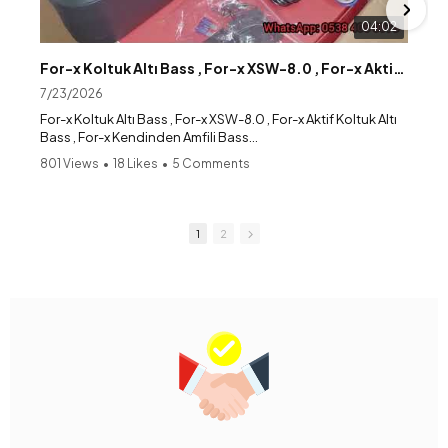
04:02
For-x Koltuk Altı Bass , For-x XSW-8.0 , For-x Aktif Koltuk Altı Bass , For-x Kendinden Amfili Bass
7/23/2026
For-x Koltuk Altı Bass , For-x XSW-8.0 , For-x Aktif Koltuk Altı
Bass , For-x Kendinden Amfili Bass
801 Views
•
18 Likes
•
5 Comments
Web : www.ysnsounds.com
WhatsApp: 0538 405 0078
1
2