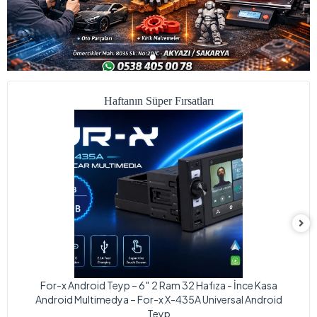
Haftanın Süper Fırsatları
For-x Android Teyp – 6″ 2 Ram 32 Hafıza - İnce Kasa
Android Multimedya – For-x X-435A Universal Android
Teyp