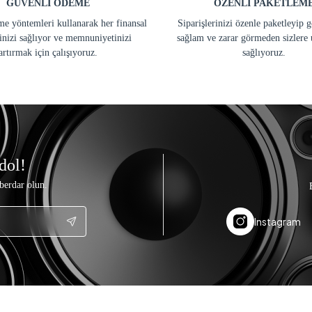
GÜVENLİ ÖDEME
ÖZENLİ PAKETLEM
e yöntemleri kullanarak her finansal
Siparişlerinizi özenle paketleyip 
inizi sağlıyor ve memnuniyetinizi
sağlam ve zarar görmeden sizlere 
artırmak için çalışıyoruz.
sağlıyoruz.
dol!
berdar olun.
Instagram