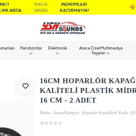
%40'A
İNDİRİMLERİ
M
DA
VARAN
KAÇIRMAYIN!
A
pmanları
Pandizotlar
Elektronik
Araca Özel Multimedya
Teypler
16CM HOPARLÖR KAPAĞI
KALİTELİ PLASTİK Mİ
16 CM - 2 ADET
Marka:
Avatar
Kategori:
Hoparlör Kapak
Stok Kodu:
Q1