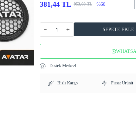
381,44 TL
%60
953,60 TL
SEPETE EKLE
WHATSAP
Destek Merkezi
Hızlı Kargo
Fırsat Ürünü