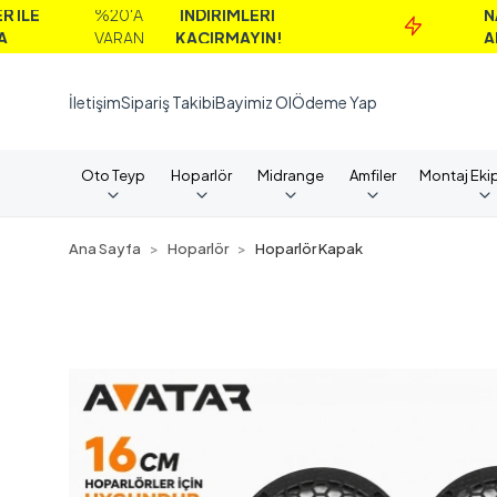
%20'A
İNDİRİMLERİ
NAKİT
VARAN
KAÇIRMAYIN!
ALIMLAR
İletişim
Sipariş Takibi
Bayimiz Ol
Ödeme Yap
Oto Teyp
Hoparlör
Midrange
Amfiler
Montaj Eki
Ana Sayfa
Hoparlör
Hoparlör Kapak