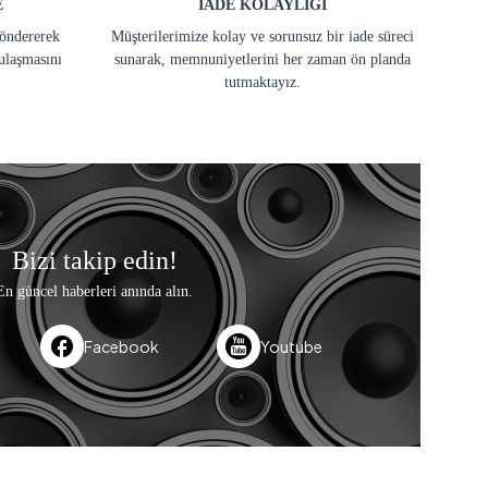
E
İADE KOLAYLIĞI
göndererek
Müşterilerimize kolay ve sorunsuz bir iade süreci
ulaşmasını
sunarak, memnuniyetlerini her zaman ön planda
tutmaktayız.
Bizi takip edin!
En güncel haberleri anında alın.
Facebook
Youtube