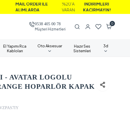
AİL ORDER İLE
%20'A
İNDİRİMLERİ
LIMLARDA
VARAN
KAÇIRMAYIN!
0
0538 405 00 78
Müşteri Hizmetleri
Oto Aksesuar
3d
El Yapımı Rca
Hazır Ses
Kabloları
Sistemleri
 - AVATAR LOGOLU
DRANGE HOPARLÖR KAPAK
VZPAS7IY