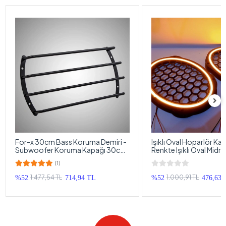
For-x 30cm Bass Koruma Demiri -
Işıklı Oval Hoparlör Ka
Subwoofer Koruma Kapağı 30cm
Renkte Işıklı Oval Midr
- 1 Adet
1 Takım
(1)
1.477,54 TL
1.000,91 TL
%52
714,94 TL
%52
476,63 