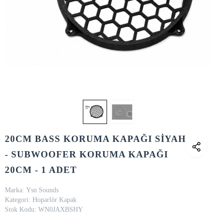
20CM BASS KORUMA KAPAĞI SİYAH
- SUBWOOFER KORUMA KAPAĞI
20CM - 1 ADET
Marka:
Ysn Sounds
Kategori:
Hoparlör Kapak
Stok Kodu:
WN0JAXBSHY