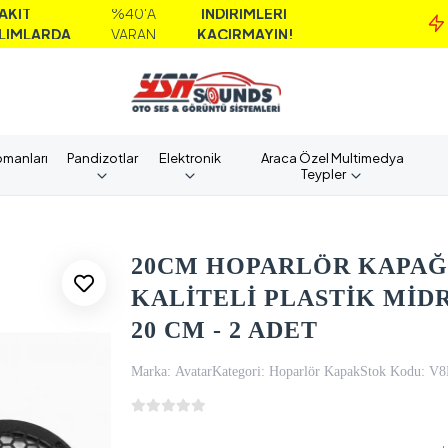
%40'A
İNDİRİMLERİ
M
DA
VARAN
KAÇIRMAYIN!
A
pmanları
Pandizotlar
Elektronik
Araca Özel Multimedya
Teypler
20CM HOPARLÖR KAPAĞI
KALİTELİ PLASTİK Mİ
20 CM - 2 ADET
Marka:
Avatar
Kategori:
Hoparlör Kapak
Stok Kodu:
V