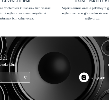
GÜVENLİ ÖDEME
ÖZENLİ PAKETLEM
e yöntemleri kullanarak her finansal
Siparişlerinizi özenle paketleyip 
inizi sağlıyor ve memnuniyetinizi
sağlam ve zarar görmeden sizlere 
artırmak için çalışıyoruz.
sağlıyoruz.
dol!
berdar olun.
Instagram