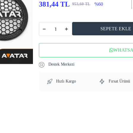
381,44 TL
%60
953,60 TL
SEPETE EKLE
WHATSAP
Destek Merkezi
Hızlı Kargo
Fırsat Ürünü