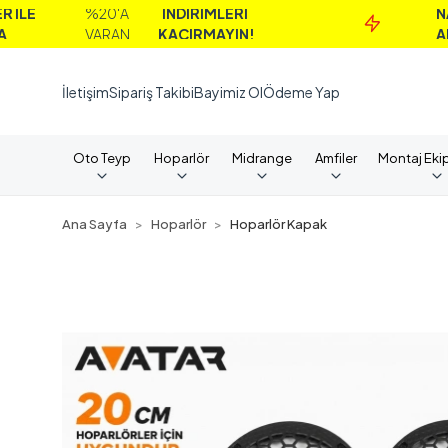
%20'A
İNDİRİMLERİ
NAKİT
VARAN
KAÇIRMAYIN!
ALIMLAR
İletişim
Sipariş Takibi
Bayimiz Ol
Ödeme Yap
Oto Teyp
Hoparlör
Midrange
Amfiler
Montaj Eki
Ana Sayfa
Hoparlör
Hoparlör Kapak