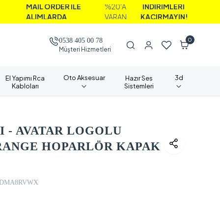
AİL ORDER İLE
%20'A
İNDİRİMLERİ
LIMLARDA
VARAN
KAÇIRMAYIN!
0
0538 405 00 78
Müşteri Hizmetleri
Oto Aksesuar
3d
El Yapımı Rca
Hazır Ses
Kabloları
Sistemleri
 - AVATAR LOGOLU
DRANGE HOPARLÖR KAPAK
8DMA8RVWX