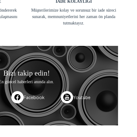
E
İADE KOLAYLIĞI
göndererek
Müşterilerimize kolay ve sorunsuz bir iade süreci
ulaşmasını
sunarak, memnuniyetlerini her zaman ön planda
tutmaktayız.
Bizi takip edin!
En güncel haberleri anında alın.
Facebook
Youtube