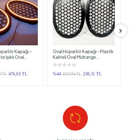
Hoparlör Kapağı –
Oval Hoparlör Kapağı - Plastik
Reis
 Işıklı Oval
Kaliteli Oval Midrange
Demi
pak – 1 Takım
Hoparlör Kapak - 2 Adet
Koru
1 TL
428,96 TL
476,63 TL
%44
238,31 TL
%35