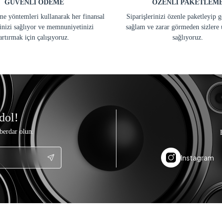
GÜVENLİ ÖDEME
ÖZENLİ PAKETLEM
e yöntemleri kullanarak her finansal
Siparişlerinizi özenle paketleyip 
inizi sağlıyor ve memnuniyetinizi
sağlam ve zarar görmeden sizlere 
artırmak için çalışıyoruz.
sağlıyoruz.
dol!
berdar olun.
Instagram