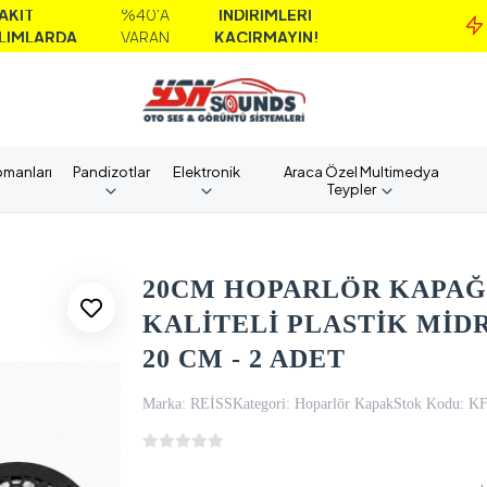
%40'A
İNDİRİMLERİ
M
A
VARAN
KAÇIRMAYIN!
A
pmanları
Pandizotlar
Elektronik
Araca Özel Multimedya
Teypler
20CM HOPARLÖR KAPAĞI
KALİTELİ PLASTİK Mİ
20 CM - 2 ADET
Marka:
REİSS
Kategori:
Hoparlör Kapak
Stok Kodu:
K