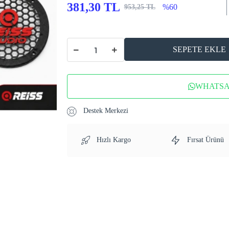
381,30 TL
%60
953,25 TL
SEPETE EKLE
WHATSAP
Destek Merkezi
Hızlı Kargo
Fırsat Ürünü