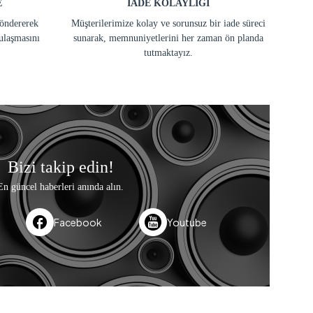
E
İADE KOLAYLIĞI
göndererek
Müşterilerimize kolay ve sorunsuz bir iade süreci
ulaşmasını
sunarak, memnuniyetlerini her zaman ön planda
tutmaktayız.
Bizi takip edin!
En güncel haberleri anında alın.
Facebook
Youtube