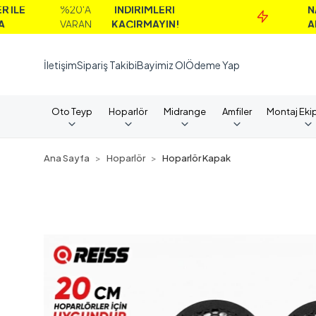
%20'A
İNDİRİMLERİ
NAKİT
VARAN
KAÇIRMAYIN!
ALIMLARD
İletişim
Sipariş Takibi
Bayimiz Ol
Ödeme Yap
Oto Teyp
Hoparlör
Midrange
Amfiler
Montaj Eki
Ana Sayfa
Hoparlör
Hoparlör Kapak