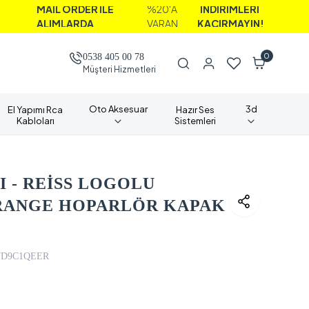
AİL ORDER İLE
%20'A
İNDİRİMLERİ
LIMLARDA
VARAN
KAÇIRMAYIN!
0
0538 405 00 78
Müşteri Hizmetleri
Oto Aksesuar
3d
El Yapımı Rca
Hazır Ses
Kabloları
Sistemleri
 - REİSS LOGOLU
DRANGE HOPARLÖR KAPAK
FD9C1QEER