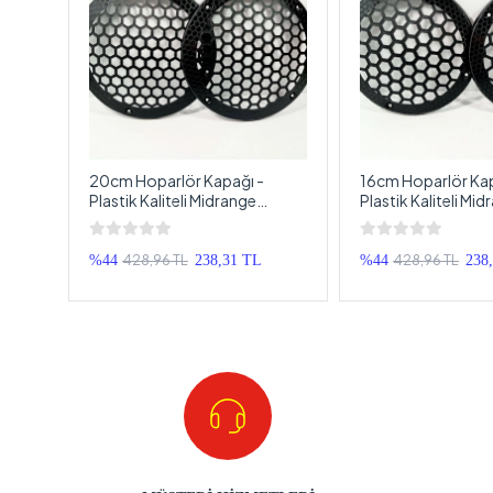
For-x
20cm Hoparlör Kapağı -
16cm Hoparlör Kap
Plastik Kaliteli Midrange
Plastik Kaliteli Mi
 Adet
Hoparlör Kapak 20cm - 2
Hoparlör Kapak 16
Adet
428,96 TL
428,96 TL
%44
238,31 TL
%44
238