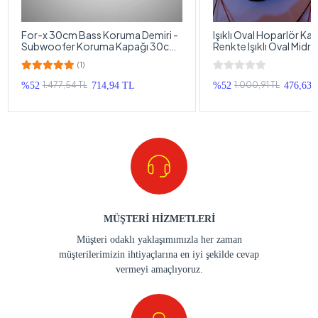
For-x 30cm Bass Koruma Demiri -
Işıklı Oval Hoparlör Ka
Subwoofer Koruma Kapağı 30cm
Renkte Işıklı Oval Midr
- 1 Adet
1 Takım
(1)
1.477,54 TL
1.000,91 TL
%52
714,94 TL
%52
476,63 
MÜŞTERİ HİZMETLERİ
Müşteri odaklı yaklaşımımızla her zaman
müşterilerimizin ihtiyaçlarına en iyi şekilde cevap
vermeyi amaçlıyoruz.