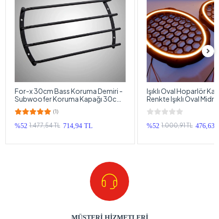
For-x 30cm Bass Koruma Demiri -
Işıklı Oval Hoparlör Ka
Subwoofer Koruma Kapağı 30cm
Renkte Işıklı Oval Midr
- 1 Adet
1 Takım
(1)
1.477,54 TL
1.000,91 TL
%52
714,94 TL
%52
476,63 
MÜŞTERİ HİZMETLERİ