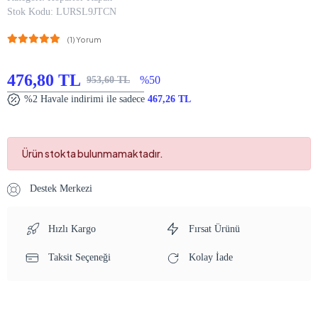
Stok Kodu:
LURSL9JTCN
(1) Yorum
476,80 TL
%50
953,60 TL
%2 Havale indirimi ile sadece
467,26 TL
Ürün stokta bulunmamaktadır.
Destek Merkezi
Hızlı Kargo
Fırsat Ürünü
Taksit Seçeneği
Kolay İade