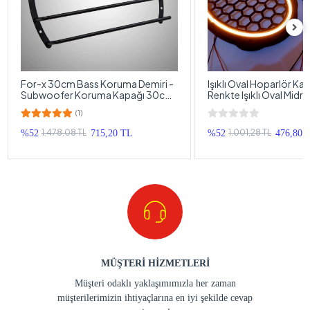
For-x 30cm Bass Koruma Demiri -
Işıklı Oval Hoparlör Ka
Subwoofer Koruma Kapağı 30cm
Renkte Işıklı Oval Midr
- 1 Adet
1 Takım
(1)
1.478,08 TL
1.001,28 TL
%52
715,20 TL
%52
476,80 
MÜŞTERİ HİZMETLERİ
Müşteri odaklı yaklaşımımızla her zaman
müşterilerimizin ihtiyaçlarına en iyi şekilde cevap