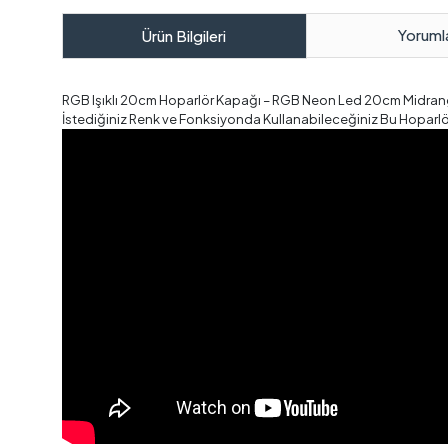
Yoruml
Ürün Bilgileri
RGB Işıklı 20cm Hoparlör Kapağı – RGB Neon Led 20cm Midran
İstediğiniz Renk ve Fonksiyonda Kullanabileceğiniz Bu Hoparl