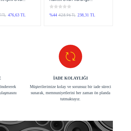
pak – 1 Takım
Hoparlör Kapak - 2 Adet
Koru
1 TL
428,96 TL
476,63 TL
%44
238,31 TL
%35
E
İADE KOLAYLIĞI
göndererek
Müşterilerimize kolay ve sorunsuz bir iade süreci
ulaşmasını
sunarak, memnuniyetlerini her zaman ön planda
tutmaktayız.