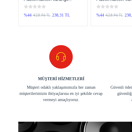
 Adet
Hoparlör Kapak 20cm - 2
Hoparlör Kapak 16
Adet
428,96 TL
428,96 TL
%44
238,31 TL
%44
238
MÜŞTERİ HİZMETLERİ
Müşteri odaklı yaklaşımımızla her zaman
Güvenli ödem
müşterilerimizin ihtiyaçlarına en iyi şekilde cevap
güvenliğ
vermeyi amaçlıyoruz.