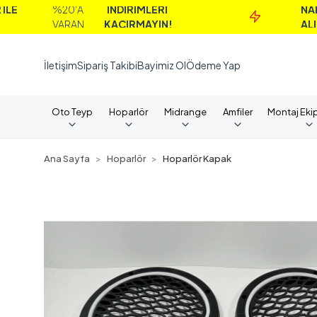
%20'A
İNDİRİMLERİ
NAKİT
VARAN
KAÇIRMAYIN!
ALIMLARDA
İletişim
Sipariş Takibi
Bayimiz Ol
Ödeme Yap
Oto Teyp
Hoparlör
Midrange
Amfiler
Montaj Eki
Ana Sayfa
Hoparlör
Hoparlör Kapak