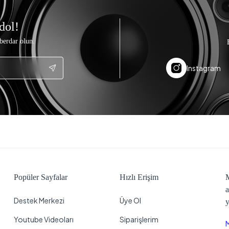
dol!
berdar olun.
Instagram
Popüler Sayfalar
Hızlı Erişim
M
a
Destek Merkezi
Üye Ol
y
Youtube Videoları
Siparişlerim