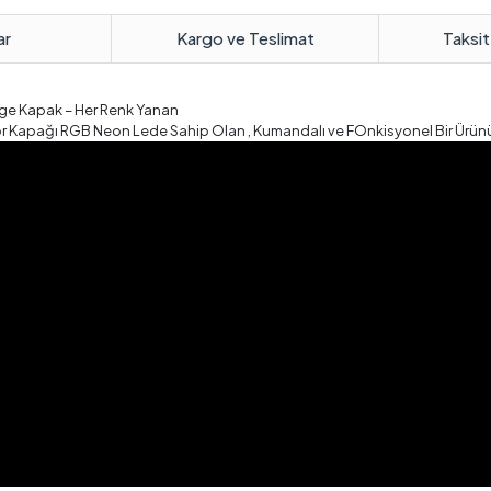
ar
Kargo ve Teslimat
Taksit
ge Kapak – Her Renk Yanan
ör Kapağı RGB Neon Lede Sahip Olan , Kumandalı ve FOnkisyonel Bir Ürünü