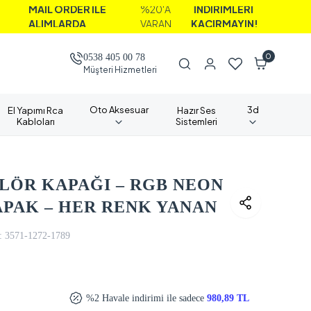
 ORDER İLE
%20'A
İNDİRİMLERİ
MLARDA
VARAN
KAÇIRMAYIN!
0
0538 405 00 78
Müşteri Hizmetleri
Oto Aksesuar
3d
El Yapımı Rca
Hazır Ses
Kabloları
Sistemleri
RLÖR KAPAĞI – RGB NEON
PAK – HER RENK YANAN
:
3571-1272-1789
%2 Havale indirimi ile sadece
980,89 TL