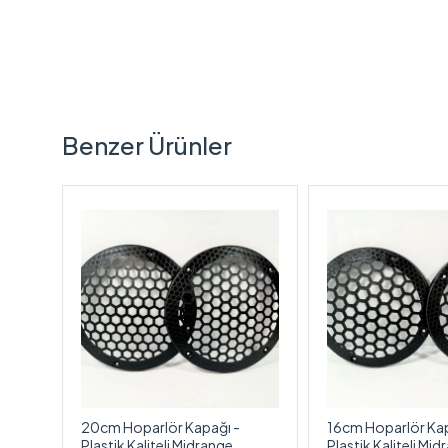
Benzer Ürünler
For-x
20cm Hoparlör Kapağı -
16cm Hoparlör Kap
Plastik Kaliteli Midrange
Plastik Kaliteli Mi