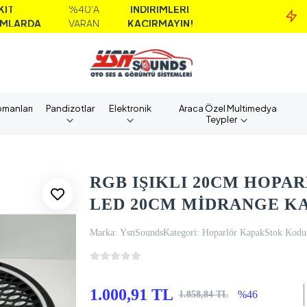
%40'A
İNDİRİMLERİ
MAİL
VARAN
KAÇIRMAYIN!
ALI
pmanları
Pandizotlar
Elektronik
Araca Özel Multimedya
Teypler
RGB IŞIKLI 20CM HOPA
LED 20CM MİDRANGE KA
Marka:
YsnSounds
Kategori:
Hoparlör Kapak
Stok Kodu
1.000,91 TL
%46
1.858,84 TL