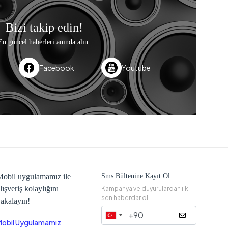
Bizi takip edin!
En güncel haberleri anında alın.
Facebook
Youtube
obil uygulamamız ile
Sms Bültenine Kayıt Ol
lışveriş kolaylığını
Kampanya ve duyurulardan ilk
sen haberdar ol.
akalayın!
Mobil Uygulamamız