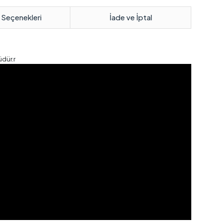
 Seçenekleri
İade ve İptal
dür.r