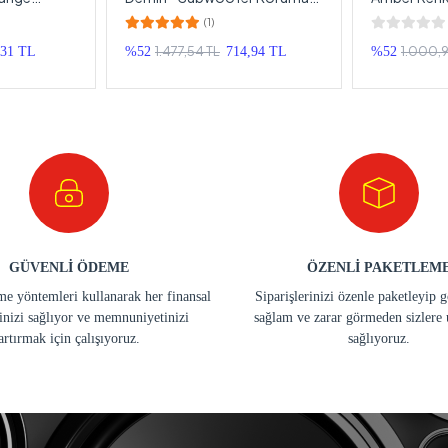
 cm - 2 Adet
Kapağı 30cm - 1 Adet
Midrange Ka
(1)
1.477,54 TL
1.000,9
,31 TL
%52
714,94 TL
%52
GÜVENLİ ÖDEME
ÖZENLİ PAKETLEM
e yöntemleri kullanarak her finansal
Siparişlerinizi özenle paketleyip 
inizi sağlıyor ve memnuniyetinizi
sağlam ve zarar görmeden sizlere 
artırmak için çalışıyoruz.
sağlıyoruz.