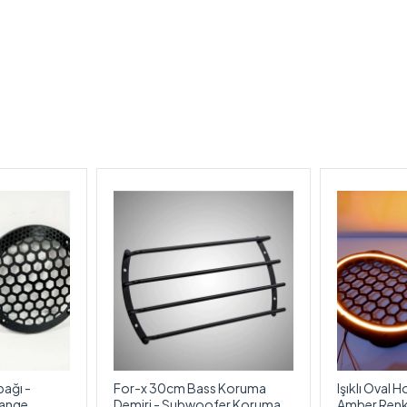
ağı -
For-x 30cm Bass Koruma
Işıklı Oval 
drange
Demiri - Subwoofer Koruma
Amber Renkte